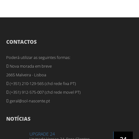
CONTACTOS
Poderá utilizar as seguintes formas:
Nova morada em breve
2665 Malveira - Lisboa
(+351) 210-129-565 (chd rede fixa PT)
(+351) 912-575-007 (chd rede movel PT)
geral@sol-nascente.pt
NOTÍCIAS
UPGRADE 24